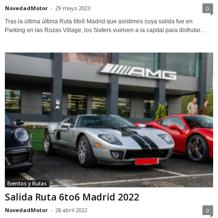
NovedadMotor
-
29 mayo 2023
0
Tras la última última Ruta 6to6 Madrid que asistimos cuya salida fue en
Parking en las Rozas Village, los Sixters vuelven a la capital para disfrutar...
Eventos y Rutas
Salida Ruta 6to6 Madrid 2022
NovedadMotor
-
28 abril 2022
0