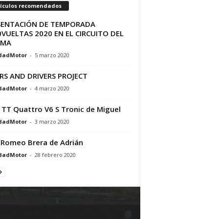
tículos recomendados
SENTACIÓN DE TEMPORADA
VUELTAS 2020 EN EL CIRCUITO DEL
AMA
dadMotor
-
5 marzo 2020
RS AND DRIVERS PROJECT
dadMotor
-
4 marzo 2020
 TT Quattro V6 S Tronic de Miguel
dadMotor
-
3 marzo 2020
 Romeo Brera de Adrián
dadMotor
-
28 febrero 2020