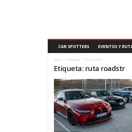
N
CAR SPOTTERS
EVENTOS Y RUT
O
V
Inicio
Etiquetas
Ruta roadstr
E
Etiqueta: ruta roadstr
D
A
D
M
O
T
O
R