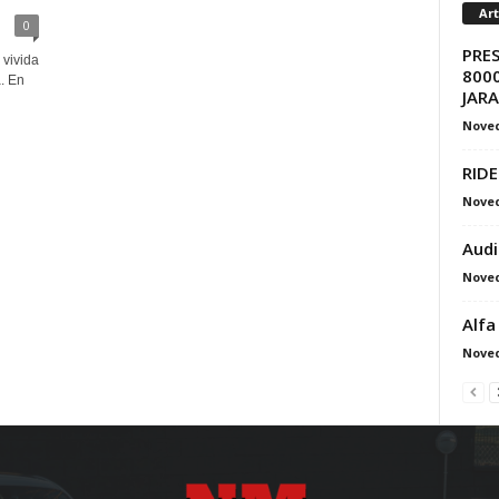
Ar
0
PRE
 vivida
8000
a. En
JAR
Nove
RIDE
Nove
Audi
Nove
Alfa
Nove