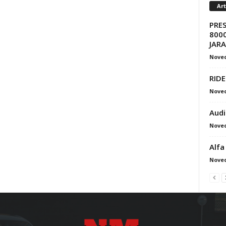
Ar
PRE
8000
JAR
Nove
RIDE
Nove
Audi
Nove
Alfa
Nove