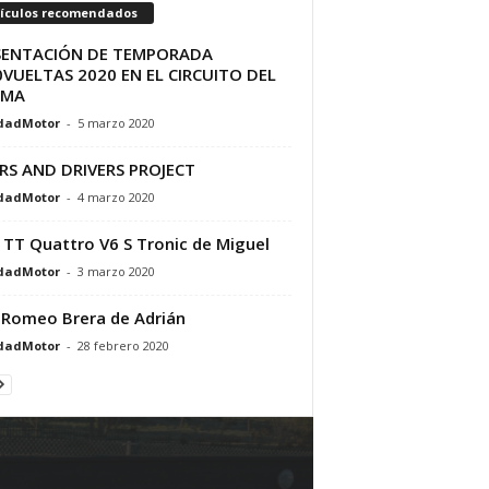
tículos recomendados
SENTACIÓN DE TEMPORADA
VUELTAS 2020 EN EL CIRCUITO DEL
AMA
dadMotor
-
5 marzo 2020
RS AND DRIVERS PROJECT
dadMotor
-
4 marzo 2020
 TT Quattro V6 S Tronic de Miguel
dadMotor
-
3 marzo 2020
 Romeo Brera de Adrián
dadMotor
-
28 febrero 2020