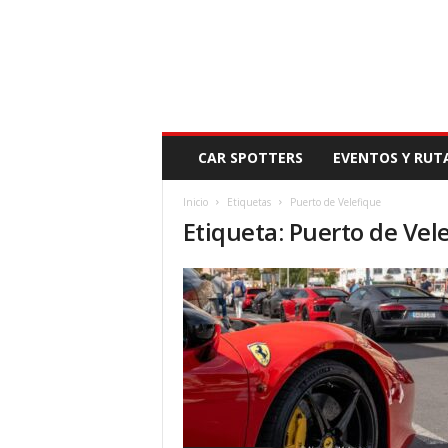
N
CAR SPOTTERS
EVENTOS Y RUT
O
V
Inicio
Etiquetas
Puerto de Velefique
E
Etiqueta: Puerto de Vel
D
A
D
M
O
T
O
R