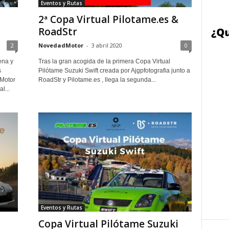
Eventos y Rutas
2ª Copa Virtual Pilotame.es &
RoadStr
2
NovedadMotor
-
3 abril 2020
0
ena y
Tras la gran acogida de la primera Copa Virtual
s
Pilótame Suzuki Swift creada por Ajgpfotografia junto a
dMotor
RoadStr y Pilotame.es , llega la segunda...
l...
Eventos y Rutas
Copa Virtual Pilótame Suzuki