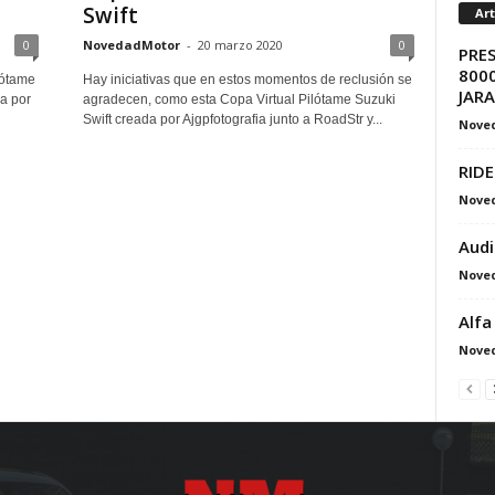
Swift
Ar
0
NovedadMotor
-
20 marzo 2020
0
PRE
8000
lótame
Hay iniciativas que en estos momentos de reclusión se
JAR
da por
agradecen, como esta Copa Virtual Pilótame Suzuki
Swift creada por Ajgpfotografia junto a RoadStr y...
Nove
RIDE
Nove
Audi
Nove
Alfa
Nove