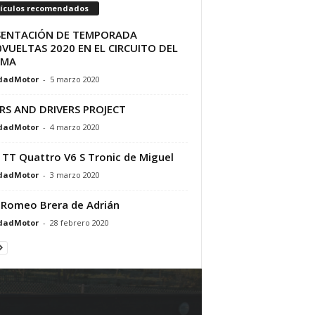
tículos recomendados
SENTACIÓN DE TEMPORADA
VUELTAS 2020 EN EL CIRCUITO DEL
AMA
dadMotor
-
5 marzo 2020
RS AND DRIVERS PROJECT
dadMotor
-
4 marzo 2020
 TT Quattro V6 S Tronic de Miguel
dadMotor
-
3 marzo 2020
 Romeo Brera de Adrián
dadMotor
-
28 febrero 2020