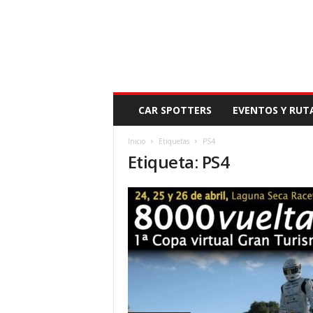
N
CAR SPOTTERS
EVENTOS Y RUT
O
V
Inicio
Etiquetas
PS4
E
Etiqueta: PS4
D
A
D
M
O
T
O
R