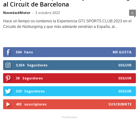
al Circuit de Barcelona
NovedadMotor
-
3 octubre 2023
0
Hace un tiempo os contamos la Experiencia GT1 SPORTS CLUB 2023 en el
Circuito de Nürburgring y que más adelante vendrían a España, al...
504
Fans
ME GUSTA
3,024
Seguidores
SEGUIR
38
Seguidores
SEGUIR
320
Seguidores
SEGUIR
492
suscriptores
SUSCRIBIRTE
- Publicidad -