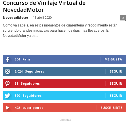
Concurso de Vinilaje Virtual de
NovedadMotor
NovedadMotor
-
15 abril 2020
0
Como ya sabéis, en estos momentos de cuarentena y recogimiento están
surgiendo grandes iniciativas para hacer los días más llevaderos. En
NovedadMotor ya os...
504
Fans
ME GUSTA
3,024
Seguidores
SEGUIR
38
Seguidores
SEGUIR
320
Seguidores
SEGUIR
492
suscriptores
SUSCRIBIRTE
- Publicidad -