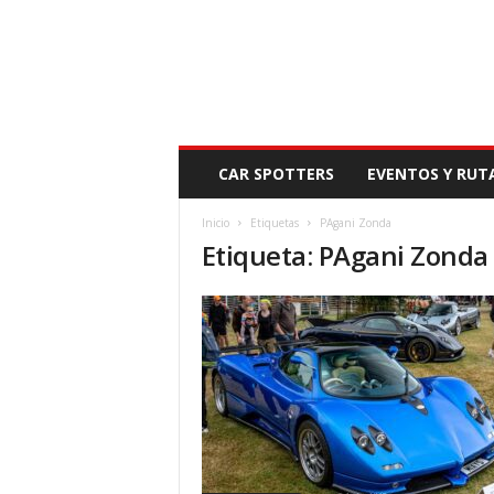
N
CAR SPOTTERS
EVENTOS Y RUT
O
V
Inicio
Etiquetas
PAgani Zonda
E
Etiqueta: PAgani Zonda
D
A
D
M
O
T
O
R