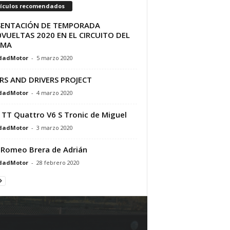
tículos recomendados
SENTACIÓN DE TEMPORADA
VUELTAS 2020 EN EL CIRCUITO DEL
AMA
dadMotor
-
5 marzo 2020
RS AND DRIVERS PROJECT
dadMotor
-
4 marzo 2020
 TT Quattro V6 S Tronic de Miguel
dadMotor
-
3 marzo 2020
 Romeo Brera de Adrián
dadMotor
-
28 febrero 2020