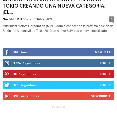
TOKIO CREANDO UNA NUEVA CATEGORÍA:
¡EL...
NovedadMotor
-
25 octubre 2019
0
Mitsubishi Motors Corporation (MMC) dará a conocer en la próxima edición del
Salón del Automóvil de Tokio 2019 un nuevo SUV tipo buggy electrificado...
504
Fans
ME GUSTA
3,024
Seguidores
SEGUIR
38
Seguidores
SEGUIR
320
Seguidores
SEGUIR
492
suscriptores
SUSCRIBIRTE
- Publicidad -