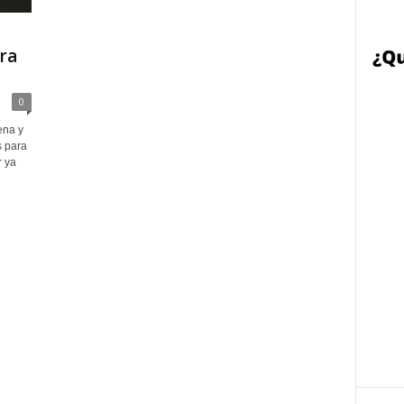
ra
0
ena y
s para
r ya