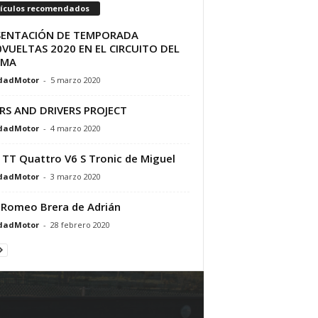
tículos recomendados
SENTACIÓN DE TEMPORADA
VUELTAS 2020 EN EL CIRCUITO DEL
AMA
dadMotor
-
5 marzo 2020
RS AND DRIVERS PROJECT
dadMotor
-
4 marzo 2020
 TT Quattro V6 S Tronic de Miguel
dadMotor
-
3 marzo 2020
 Romeo Brera de Adrián
dadMotor
-
28 febrero 2020