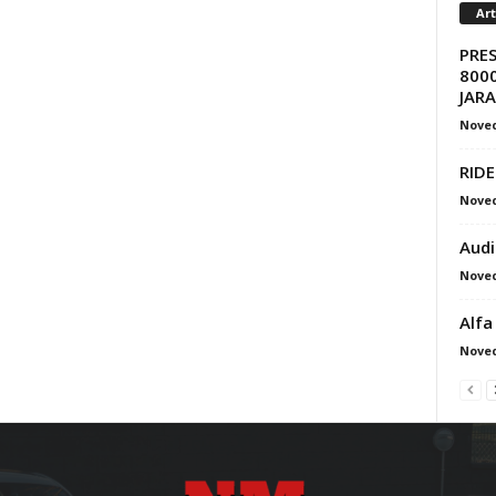
Ar
PRE
8000
JAR
Nove
RIDE
Nove
Audi
Nove
Alfa
Nove