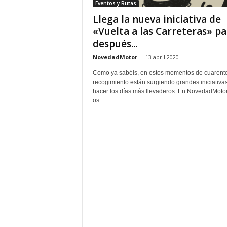
Eventos y Rutas
Llega la nueva iniciativa de
«Vuelta a las Carreteras» pa
después...
NovedadMotor
-
13 abril 2020
Como ya sabéis, en estos momentos de cuarent
recogimiento están surgiendo grandes iniciativa
hacer los días más llevaderos. En NovedadMoto
os...