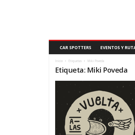
N
CAR SPOTTERS
EVENTOS Y RUT
O
V
Inicio
Etiquetas
Miki Poveda
E
Etiqueta: Miki Poveda
D
A
D
M
O
T
O
R