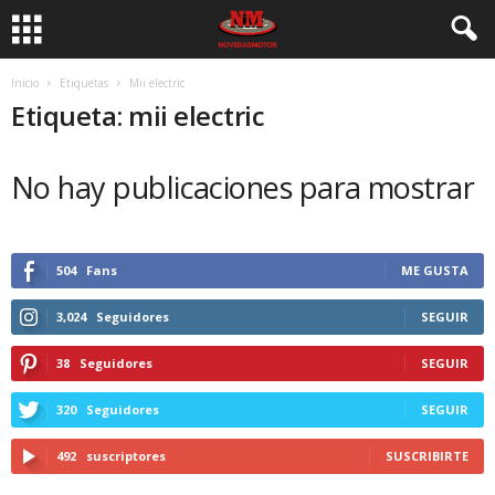
Inicio
Etiquetas
Mii electric
Etiqueta: mii electric
No hay publicaciones para mostrar
504
Fans
ME GUSTA
3,024
Seguidores
SEGUIR
38
Seguidores
SEGUIR
320
Seguidores
SEGUIR
492
suscriptores
SUSCRIBIRTE