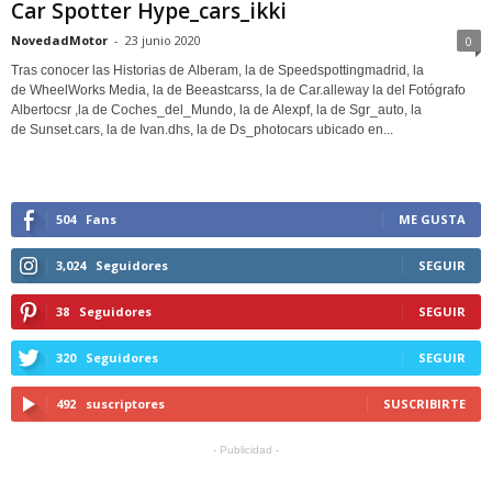
Car Spotter Hype_cars_ikki
NovedadMotor
-
23 junio 2020
0
Tras conocer las Historias de Alberam, la de Speedspottingmadrid, la
de WheelWorks Media, la de Beeastcarss, la de Car.alleway la del Fotógrafo
Albertocsr ,la de Coches_del_Mundo, la de Alexpf, la de Sgr_auto, la
de Sunset.cars, la de Ivan.dhs, la de Ds_photocars ubicado en...
504
Fans
ME GUSTA
3,024
Seguidores
SEGUIR
38
Seguidores
SEGUIR
320
Seguidores
SEGUIR
492
suscriptores
SUSCRIBIRTE
- Publicidad -