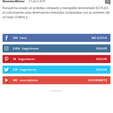
NovedadMotor
-
27 abril 2019
0
Renault ha creado un prototipo compacto y manejable denominado EZ-FLEX,
el cuál propone unas dimensiones reducidas comparadas con su volumen útil:
un largo (3,86m) y...
504
Fans
ME GUSTA
3,024
Seguidores
SEGUIR
38
Seguidores
SEGUIR
320
Seguidores
SEGUIR
492
suscriptores
SUSCRIBIRTE
- Publicidad -