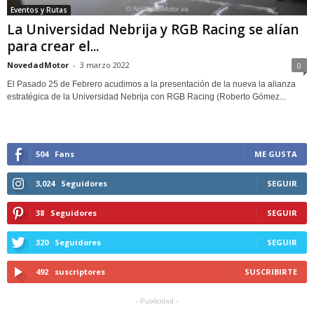
Eventos y Rutas
La Universidad Nebrija y RGB Racing se alían
para crear el...
NovedadMotor
-
3 marzo 2022
0
El Pasado 25 de Febrero acudimos a la presentación de la nueva la alianza
estratégica de la Universidad Nebrija con RGB Racing (Roberto Gómez...
504
Fans
ME GUSTA
3,024
Seguidores
SEGUIR
38
Seguidores
SEGUIR
320
Seguidores
SEGUIR
492
suscriptores
SUSCRIBIRTE
- Publicidad -