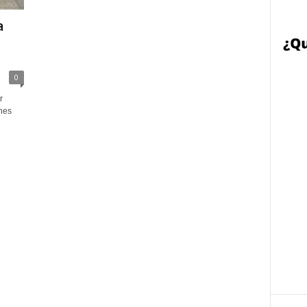
a
0
r
rnes