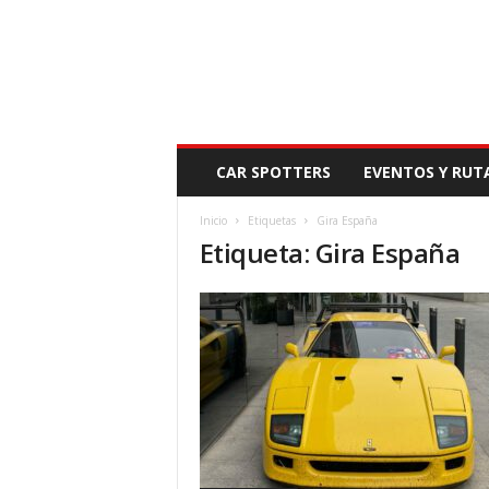
N
CAR SPOTTERS
EVENTOS Y RUT
O
V
Inicio
Etiquetas
Gira España
E
Etiqueta: Gira España
D
A
D
M
O
T
O
R