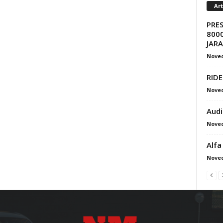
Ar
PRE
8000
JAR
Nove
RIDE
Nove
Audi
Nove
Alfa
Nove