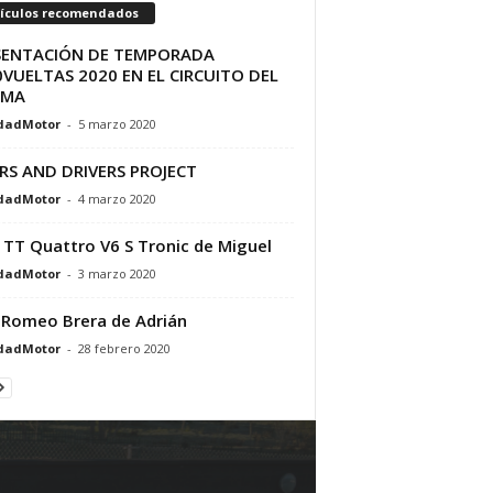
tículos recomendados
SENTACIÓN DE TEMPORADA
VUELTAS 2020 EN EL CIRCUITO DEL
AMA
dadMotor
-
5 marzo 2020
RS AND DRIVERS PROJECT
dadMotor
-
4 marzo 2020
 TT Quattro V6 S Tronic de Miguel
dadMotor
-
3 marzo 2020
 Romeo Brera de Adrián
dadMotor
-
28 febrero 2020