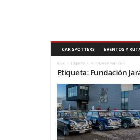
N
CAR SPOTTERS
EVENTOS Y RUT
O
V
Inicio
Etiquetas
Fundación Jarama RACE
E
Etiqueta: Fundación Ja
D
A
D
M
O
T
O
R