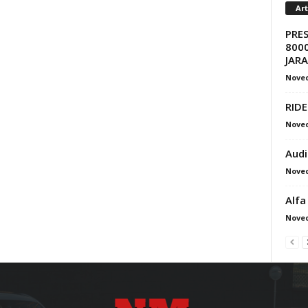
Ar
PRE
8000
JAR
Nove
RIDE
Nove
Audi
Nove
Alfa
Nove