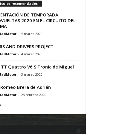
tículos recomendados
SENTACIÓN DE TEMPORADA
VUELTAS 2020 EN EL CIRCUITO DEL
AMA
dadMotor
-
5 marzo 2020
RS AND DRIVERS PROJECT
dadMotor
-
4 marzo 2020
 TT Quattro V6 S Tronic de Miguel
dadMotor
-
3 marzo 2020
 Romeo Brera de Adrián
dadMotor
-
28 febrero 2020