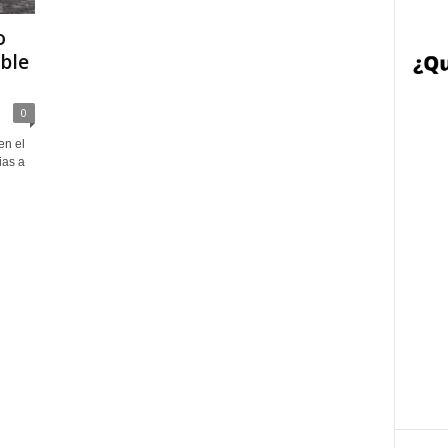
o
able
0
en el
ias a