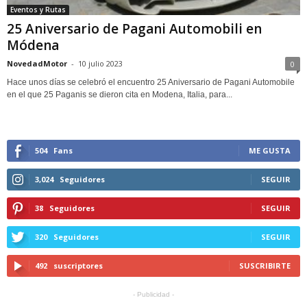
Eventos y Rutas
25 Aniversario de Pagani Automobili en
Módena
NovedadMotor
-
10 julio 2023
0
Hace unos días se celebró el encuentro 25 Aniversario de Pagani Automobile
en el que 25 Paganis se dieron cita en Modena, Italia, para...
504
Fans
ME GUSTA
3,024
Seguidores
SEGUIR
38
Seguidores
SEGUIR
320
Seguidores
SEGUIR
492
suscriptores
SUSCRIBIRTE
- Publicidad -