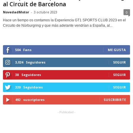
al Circuit de Barcelona
NovedadMotor
-
3 octubre 2023
0
Hace un tiempo os contamos la Experiencia GT1 SPORTS CLUB 2023 en el
Circuito de Nürburgring y que más adelante vendrían a España, al...
504
Fans
ME GUSTA
3,024
Seguidores
SEGUIR
38
Seguidores
SEGUIR
320
Seguidores
SEGUIR
492
suscriptores
SUSCRIBIRTE
- Publicidad -