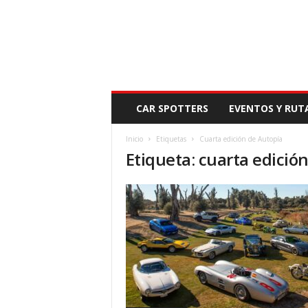
N
CAR SPOTTERS
EVENTOS Y RUT
O
V
Inicio
Etiquetas
Cuarta edición de Autopía
E
Etiqueta: cuarta edició
D
A
D
M
O
T
O
R