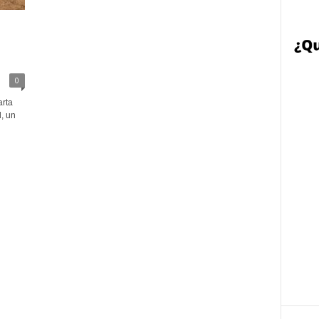
0
arta
, un