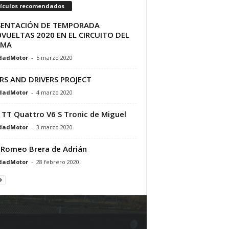
tículos recomendados
SENTACIÓN DE TEMPORADA
VUELTAS 2020 EN EL CIRCUITO DEL
AMA
dadMotor
-
5 marzo 2020
RS AND DRIVERS PROJECT
dadMotor
-
4 marzo 2020
 TT Quattro V6 S Tronic de Miguel
dadMotor
-
3 marzo 2020
 Romeo Brera de Adrián
dadMotor
-
28 febrero 2020