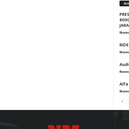
Ar
PRE
8000
JAR
Nove
RIDE
Nove
Audi
Nove
Alfa
Nove