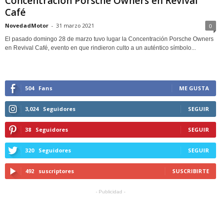
Concentración Porsche Owners en Revival
Café
NovedadMotor
-
31 marzo 2021
0
El pasado domingo 28 de marzo tuvo lugar la Concentración Porsche Owners
en Revival Café, evento en que rindieron culto a un auténtico símbolo...
504
Fans
ME GUSTA
3,024
Seguidores
SEGUIR
38
Seguidores
SEGUIR
320
Seguidores
SEGUIR
492
suscriptores
SUSCRIBIRTE
- Publicidad -