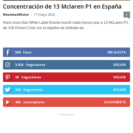
Concentración de 13 Mclaren P1 en España
NovedadMotor
-
17 mayo 2022
0
Hace unos días White Label Events reunió nada menos que a 13 McLaren P1,
de 106 Drivers Club con el objetivo de disfrutar de...
504
Fans
ME GUSTA
3,024
Seguidores
SEGUIR
38
Seguidores
SEGUIR
320
Seguidores
SEGUIR
492
suscriptores
SUSCRIBIRTE
- Publicidad -