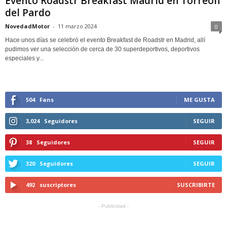
Evento Roadstr Breakfast Madrid en Torreón
del Pardo
NovedadMotor
-
11 marzo 2024
0
Hace unos días se celebró el evento Breakfast de Roadstr en Madrid, allí
pudimos ver una selección de cerca de 30 superdeportivos, deportivos
especiales y...
504
Fans
ME GUSTA
3,024
Seguidores
SEGUIR
38
Seguidores
SEGUIR
320
Seguidores
SEGUIR
492
suscriptores
SUSCRIBIRTE
- Publicidad -