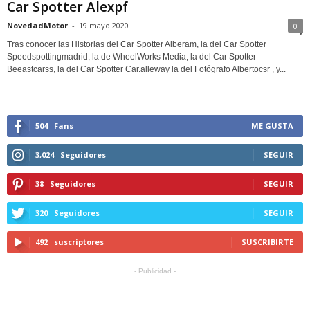
Car Spotter Alexpf
NovedadMotor
-
19 mayo 2020
0
Tras conocer las Historias del Car Spotter Alberam, la del Car Spotter
Speedspottingmadrid, la de WheelWorks Media, la del Car Spotter
Beeastcarss, la del Car Spotter Car.alleway la del Fotógrafo Albertocsr , y...
504
Fans
ME GUSTA
3,024
Seguidores
SEGUIR
38
Seguidores
SEGUIR
320
Seguidores
SEGUIR
492
suscriptores
SUSCRIBIRTE
- Publicidad -