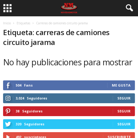
Inicio
Etiquetas
Carreras de camiones circuito jarama
Etiqueta: carreras de camiones
circuito jarama
No hay publicaciones para mostrar
504
Fans
ME GUSTA
3,024
Seguidores
SEGUIR
38
Seguidores
SEGUIR
320
Seguidores
SEGUIR
492
suscriptores
SUSCRIBIRTE