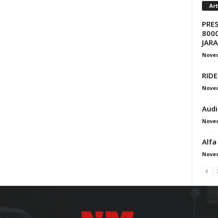
Ar
PRE
8000
JAR
Nove
RIDE
Nove
Audi
Nove
Alfa
Nove