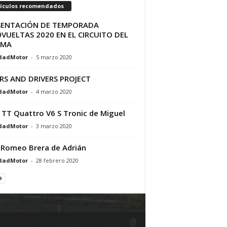
tículos recomendados
SENTACIÓN DE TEMPORADA
VUELTAS 2020 EN EL CIRCUITO DEL
AMA
dadMotor
-
5 marzo 2020
RS AND DRIVERS PROJECT
dadMotor
-
4 marzo 2020
 TT Quattro V6 S Tronic de Miguel
dadMotor
-
3 marzo 2020
 Romeo Brera de Adrián
dadMotor
-
28 febrero 2020