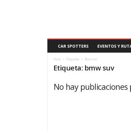
N
CAR SPOTTERS
EVENTOS Y RUT
O
V
Inicio
Etiquetas
Bmw suv
E
Etiqueta: bmw suv
D
A
D
No hay publicaciones
M
O
T
O
R