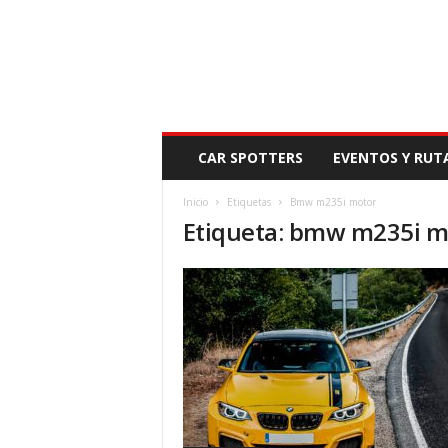
N
CAR SPOTTERS
EVENTOS Y RUT
O
V
Inicio
Etiquetas
Bmw m235i motor
E
Etiqueta: bmw m235i m
D
A
D
M
O
T
O
R