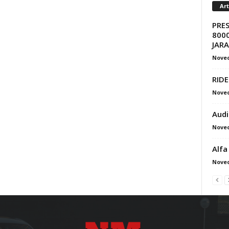
Ar
PRE
8000
JAR
Nove
RIDE
Nove
Audi
Nove
Alfa
Nove