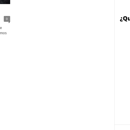
0
de
amos