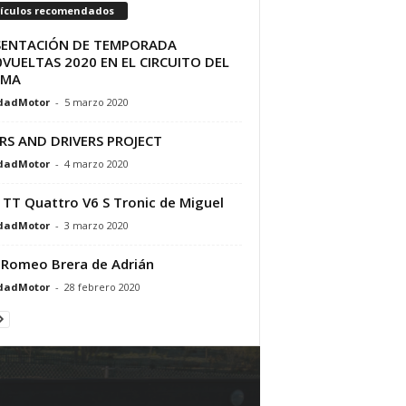
tículos recomendados
SENTACIÓN DE TEMPORADA
VUELTAS 2020 EN EL CIRCUITO DEL
AMA
dadMotor
-
5 marzo 2020
RS AND DRIVERS PROJECT
dadMotor
-
4 marzo 2020
 TT Quattro V6 S Tronic de Miguel
dadMotor
-
3 marzo 2020
 Romeo Brera de Adrián
dadMotor
-
28 febrero 2020