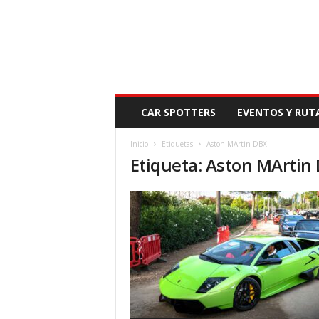
N
CAR SPOTTERS
EVENTOS Y RUT
O
V
Inicio
Etiquetas
Aston MArtin DBX
E
Etiqueta: Aston MArtin
D
A
D
M
O
T
O
R