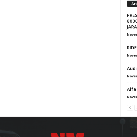
Ar
PRE
8000
JAR
Nove
RIDE
Nove
Audi
Nove
Alfa
Nove