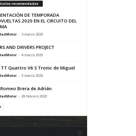
tículos recomendados
SENTACIÓN DE TEMPORADA
VUELTAS 2020 EN EL CIRCUITO DEL
AMA
dadMotor
-
5 marzo 2020
RS AND DRIVERS PROJECT
dadMotor
-
4 marzo 2020
 TT Quattro V6 S Tronic de Miguel
dadMotor
-
3 marzo 2020
 Romeo Brera de Adrián
dadMotor
-
28 febrero 2020