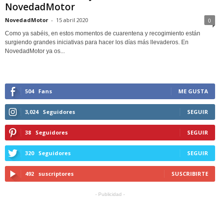
NovedadMotor
NovedadMotor
-
15 abril 2020
0
Como ya sabéis, en estos momentos de cuarentena y recogimiento están
surgiendo grandes iniciativas para hacer los días más llevaderos. En
NovedadMotor ya os...
504
Fans
ME GUSTA
3,024
Seguidores
SEGUIR
38
Seguidores
SEGUIR
320
Seguidores
SEGUIR
492
suscriptores
SUSCRIBIRTE
- Publicidad -