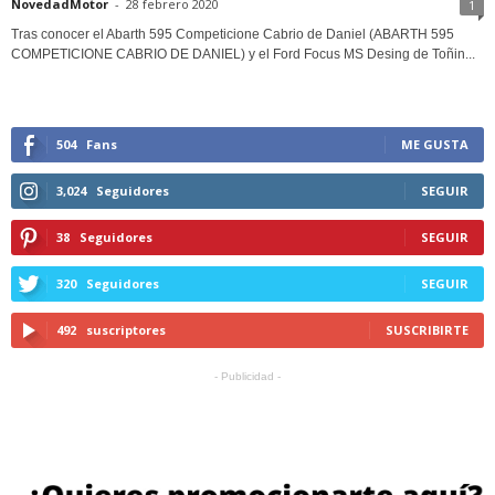
NovedadMotor
-
28 febrero 2020
1
Tras conocer el Abarth 595 Competicione Cabrio de Daniel (ABARTH 595
COMPETICIONE CABRIO DE DANIEL) y el Ford Focus MS Desing de Toñin...
504
Fans
ME GUSTA
3,024
Seguidores
SEGUIR
38
Seguidores
SEGUIR
320
Seguidores
SEGUIR
492
suscriptores
SUSCRIBIRTE
- Publicidad -