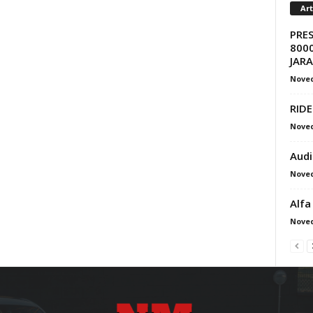
Ar
PRE
8000
JAR
Nove
RIDE
Nove
Audi
Nove
Alfa
Nove