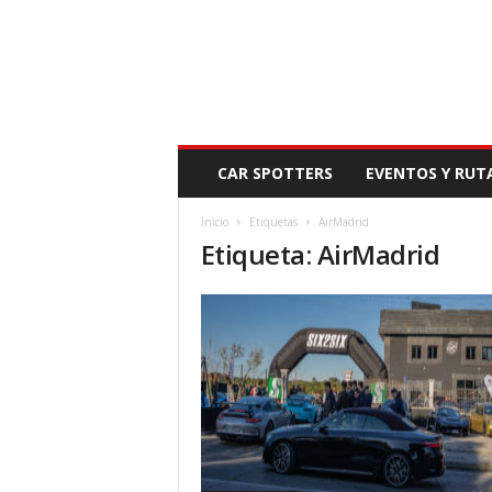
N
CAR SPOTTERS
EVENTOS Y RUT
O
V
Inicio
Etiquetas
AirMadrid
E
Etiqueta: AirMadrid
D
A
D
M
O
T
O
R