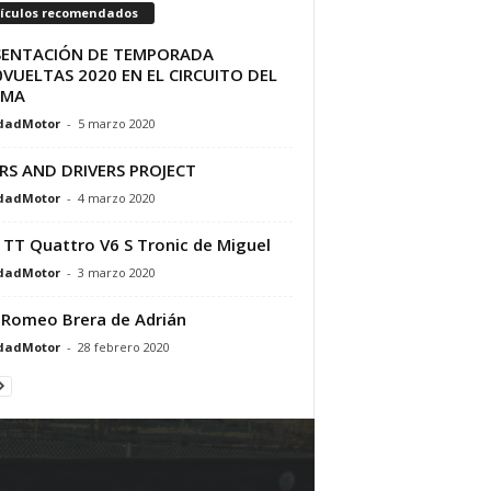
tículos recomendados
SENTACIÓN DE TEMPORADA
VUELTAS 2020 EN EL CIRCUITO DEL
AMA
dadMotor
-
5 marzo 2020
RS AND DRIVERS PROJECT
dadMotor
-
4 marzo 2020
 TT Quattro V6 S Tronic de Miguel
dadMotor
-
3 marzo 2020
 Romeo Brera de Adrián
dadMotor
-
28 febrero 2020