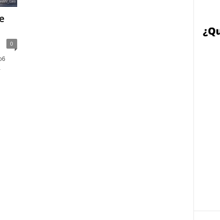
e
0
o6
a