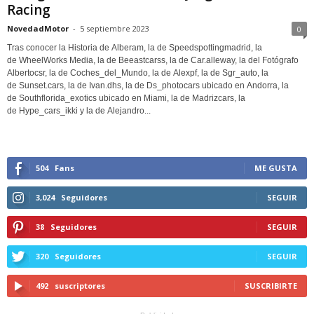
Racing
NovedadMotor
-
5 septiembre 2023
0
Tras conocer la Historia de Alberam, la de Speedspottingmadrid, la
de WheelWorks Media, la de Beeastcarss, la de Car.alleway, la del Fotógrafo
Albertocsr, la de Coches_del_Mundo, la de Alexpf, la de Sgr_auto, la
de Sunset.cars, la de Ivan.dhs, la de Ds_photocars ubicado en Andorra, la
de Southflorida_exotics ubicado en Miami, la de Madrizcars, la
de Hype_cars_ikki y la de Alejandro...
504
Fans
ME GUSTA
3,024
Seguidores
SEGUIR
38
Seguidores
SEGUIR
320
Seguidores
SEGUIR
492
suscriptores
SUSCRIBIRTE